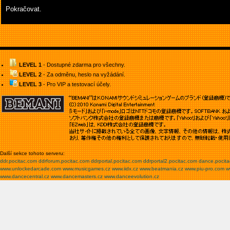
Pokračovat.
LEVEL 1
- Dostupné zdarma pro všechny.
LEVEL 2
- Za odměnu, heslo na vyžádání.
LEVEL 3
- Pro VIP a testovací účely.
Další sekce tohoto serveru:
ddr.pocitac.com
ddrforum.pocitac.com
ddrportal.pocitac.com
ddrportal2.pocitac.com
dance.pocit
www.unlockedarcade.com
www.musicgames.cz
www.iidx.cz
www.beatmania.cz
www.piu-pro.com
w
www.dancecentral.cz
www.dancemasters.cz
www.danceevolution.cz