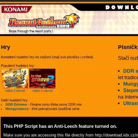
Hry
Písničk
Kompletní hudební hry ke stažení (mají své písničky i vzhled).
Stačí roz
Populární hudební hry:
DDR 
let tradic
Mungy
Stepm
video
|
návod
video
|
návod
na Intern
Další hudební hry:
Ultras
DDR Extreme
- říkejme tomu třeba osmý DDR mix
Mungyodance
- třetí pokračování úspěšné série
This PHP Script has an Anti-Leech feature turned on.
Make sure you are accessing this file directly from
http://download.iidx.c