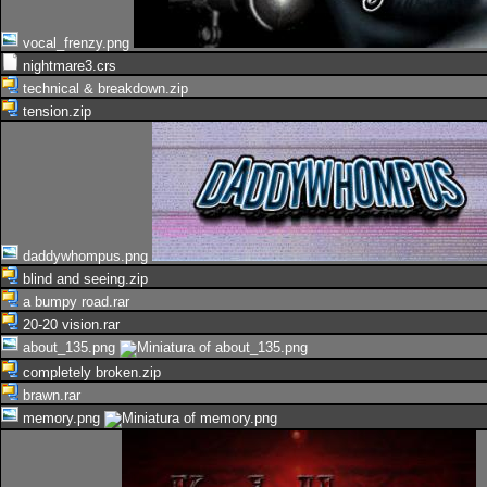
vocal_frenzy.png
nightmare3.crs
technical & breakdown.zip
tension.zip
daddywhompus.png
blind and seeing.zip
a bumpy road.rar
20-20 vision.rar
about_135.png
completely broken.zip
brawn.rar
memory.png