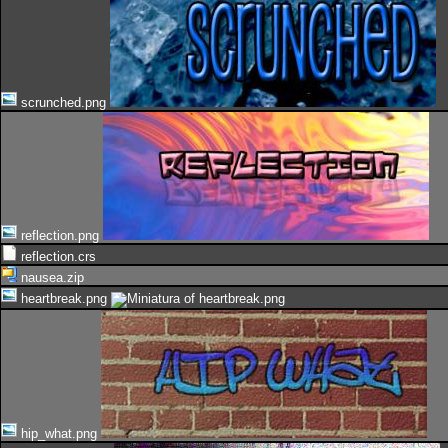
scrunched.png
reflection.png
reflection.crs
nausea.zip
heartbreak.png
hip_what.png