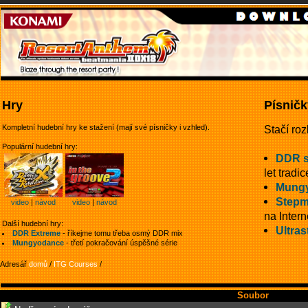
Hry
Písničk
Kompletní hudební hry ke stažení (mají své písničky i vzhled).
Stačí roz
Populární hudební hry:
DDR 
let tradic
Mung
Stepm
video
|
návod
video
|
návod
na Intern
Další hudební hry:
Ultras
DDR Extreme
- říkejme tomu třeba osmý DDR mix
Mungyodance
- třetí pokračování úspěšné série
Adresář
domů
/
ITG Courses
/
Soubor