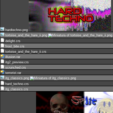
hardtechno.png
tortoise_and_the_hare_ii.png
delight.crs
frost_bite.crs
tortoise_and_the_hare_ii.crs
illusion.rar
itg2_preview.crs
scrunched.crs
terrorist.rar
itg_classics.png
hard_techno.crs
itg_classics.crs