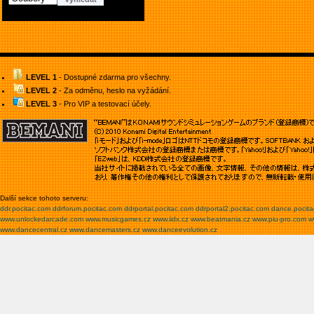
LEVEL 1
- Dostupné zdarma pro všechny.
LEVEL 2
- Za odměnu, heslo na vyžádání.
LEVEL 3
- Pro VIP a testovací účely.
Další sekce tohoto serveru:
ddr.pocitac.com
ddrforum.pocitac.com
ddrportal.pocitac.com
ddrportal2.pocitac.com
dance.pocit
www.unlockedarcade.com
www.musicgames.cz
www.iidx.cz
www.beatmania.cz
www.piu-pro.com
w
www.dancecentral.cz
www.dancemasters.cz
www.danceevolution.cz