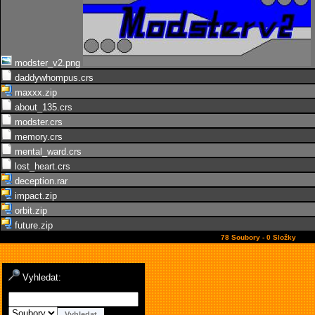
modster_v2.png
daddywhompus.crs
maxxx.zip
about_135.crs
modster.crs
memory.crs
mental_ward.crs
lost_heart.crs
deception.rar
impact.zip
orbit.zip
future.zip
78 Soubory - 0 Složky
Vyhledat: