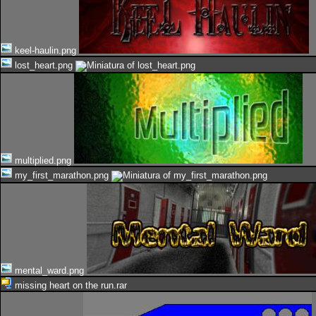
keel-haulin.png
lost_heart.png
multiplied.png
my_first_marathon.png
mental_ward.png
missing heart on the run.rar