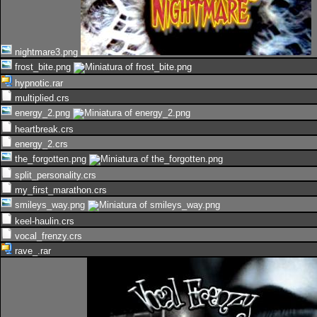
nightmare3.png
frost_bite.png
hypnotic.rar
multiplied.crs
energy_2.png
heartbreak.crs
energy_2.crs
the_forgotten.png
split_personality.crs
my_first_marathon.crs
smileys_way.png
keel-haulin.crs
vocal_frenzy.crs
rave_.rar