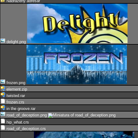
Nadřazený adresář
delight.png
frozen.png
element.zip
twisted.rar
frozen.crs
in the groove.rar
road_of_deception.png
hip_what.crs
road_of_deception.crs