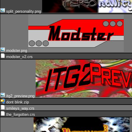
split_personality.png
modster.png
modster_v2.crs
itg2_preview.png
dont blink.zip
smileys_way.crs
the_forgotten.crs