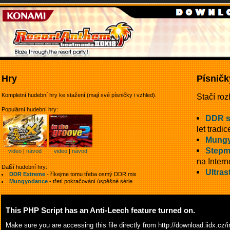
Hry
Písničk
Kompletní hudební hry ke stažení (mají své písničky i vzhled).
Stačí roz
Populární hudební hry:
DDR 
let tradic
Mungy
Stepm
video
|
návod
video
|
návod
na Intern
Další hudební hry:
Ultras
DDR Extreme
- říkejme tomu třeba osmý DDR mix
Mungyodance
- třetí pokračování úspěšné série
This PHP Script has an Anti-Leech feature turned on.
Make sure you are accessing this file directly from
http://download.iidx.cz