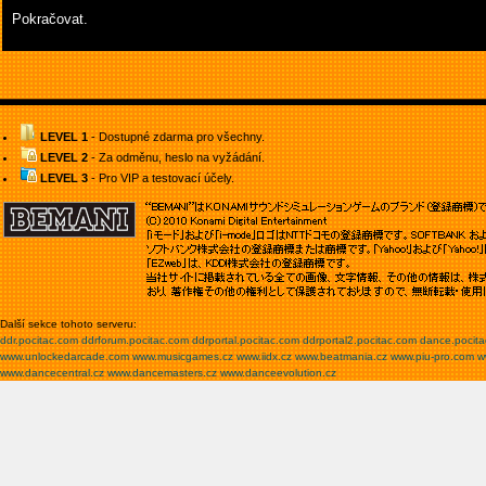
Pokračovat.
LEVEL 1
- Dostupné zdarma pro všechny.
LEVEL 2
- Za odměnu, heslo na vyžádání.
LEVEL 3
- Pro VIP a testovací účely.
Další sekce tohoto serveru:
ddr.pocitac.com
ddrforum.pocitac.com
ddrportal.pocitac.com
ddrportal2.pocitac.com
dance.pocit
www.unlockedarcade.com
www.musicgames.cz
www.iidx.cz
www.beatmania.cz
www.piu-pro.com
w
www.dancecentral.cz
www.dancemasters.cz
www.danceevolution.cz