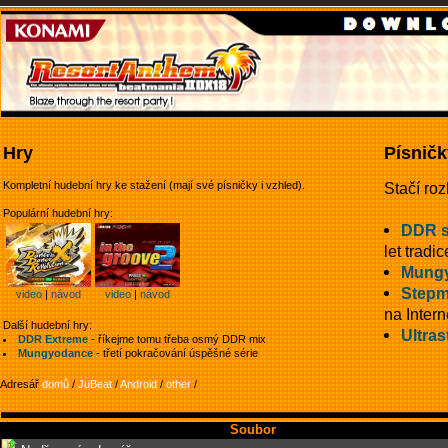
Hry
Písničk
Kompletní hudební hry ke stažení (mají své písničky i vzhled).
Stačí roz
Populární hudební hry:
DDR 
let tradic
Mung
Stepm
video
|
návod
video
|
návod
na Intern
Další hudební hry:
Ultras
DDR Extreme
- říkejme tomu třeba osmý DDR mix
Mungyodance
- třetí pokračování úspěšné série
Adresář
domů
/
JuBeat
/
Android
/
other
/
Soubor