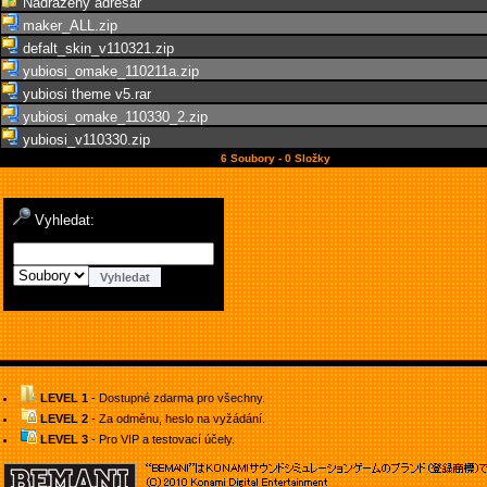
Nadřazený adresář
maker_ALL.zip
defalt_skin_v110321.zip
yubiosi_omake_110211a.zip
yubiosi theme v5.rar
yubiosi_omake_110330_2.zip
yubiosi_v110330.zip
6 Soubory - 0 Složky
Vyhledat:
LEVEL 1
- Dostupné zdarma pro všechny.
LEVEL 2
- Za odměnu, heslo na vyžádání.
LEVEL 3
- Pro VIP a testovací účely.