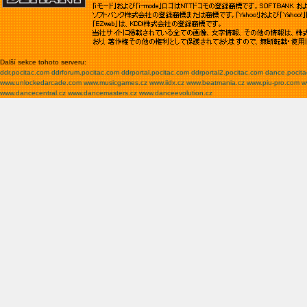
Další sekce tohoto serveru:
ddr.pocitac.com
ddrforum.pocitac.com
ddrportal.pocitac.com
ddrportal2.pocitac.com
dance.pocit
www.unlockedarcade.com
www.musicgames.cz
www.iidx.cz
www.beatmania.cz
www.piu-pro.com
w
www.dancecentral.cz
www.dancemasters.cz
www.danceevolution.cz