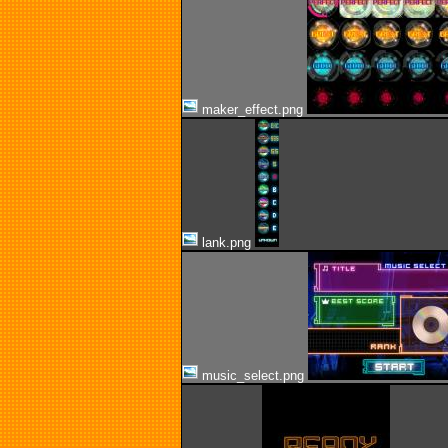
maker_effect.png
lank.png
music_select.png