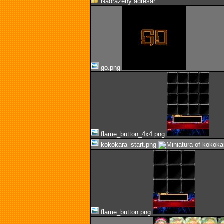
Nadřazený adresář
go.png
flame_button_4x4.png
kokokara_start.png
flame_button.png