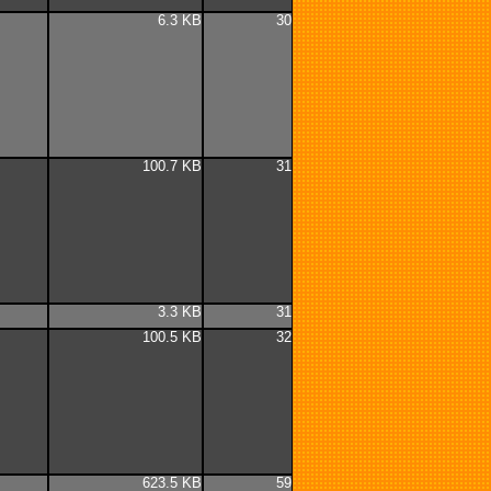
6.3 KB
30
100.7 KB
31
3.3 KB
31
100.5 KB
32
623.5 KB
59