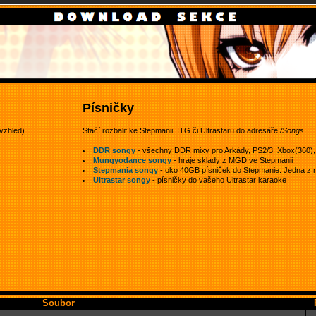
Písničky
vzhled).
Stačí rozbalit ke Stepmanii, ITG či Ultrastaru do adresáře
/Songs
DDR songy
- všechny DDR mixy pro Arkády, PS2/3, Xbox(360), W
Mungyodance songy
- hraje sklady z MGD ve Stepmanii
Stepmania songy
- oko 40GB písniček do Stepmanie. Jedna z ne
Ultrastar songy
- písničky do vašeho Ultrastar karaoke
Soubor