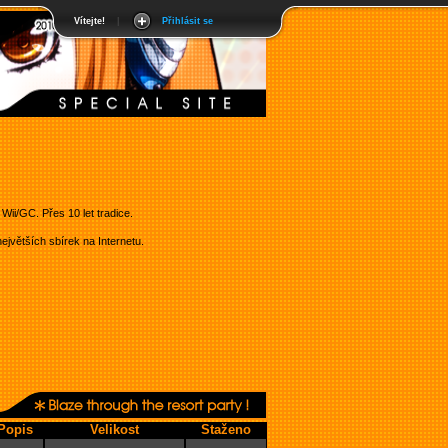
Vítejte!
|
Přihlásit se
ii/GC. Přes 10 let tradice.
jvětších sbírek na Internetu.
Popis
Velikost
Staženo