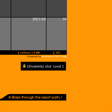
209.5 KB
64
∑ velikost: 1.3 MB
∑: 431
Powered by
AutoIndex PHP Script
Uživatelský účet: Level 1