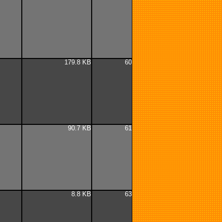
179.8 KB
60
90.7 KB
61
8.8 KB
63