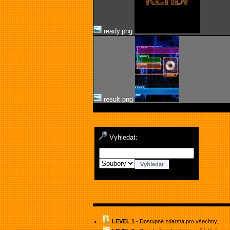
ready.png
result.png
Vyhledat:
LEVEL 1
- Dostupné zdarma pro všechny.