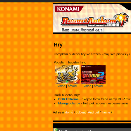
Hry
Kompletní hudební hry ke stažení (mají své písničky i 
Populární hudební hry:
video
|
návod
video
|
návod
Další hudební hry:
DDR Extreme
- říkejme tomu třeba osmý DDR mix
Mungyodance
- třetí pokračování úspěšné série
Adresář
domů
/
JuBeat
/
Android
/
theme
/