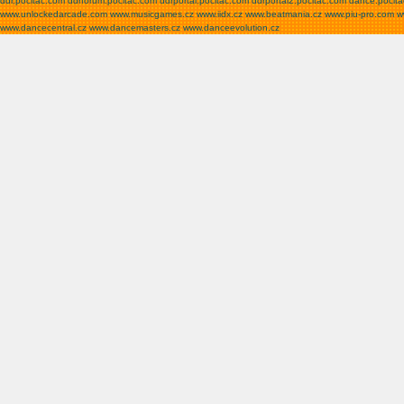
ddr.pocitac.com
ddrforum.pocitac.com
ddrportal.pocitac.com
ddrportal2.pocitac.com
dance.pocit
www.unlockedarcade.com
www.musicgames.cz
www.iidx.cz
www.beatmania.cz
www.piu-pro.com
w
www.dancecentral.cz
www.dancemasters.cz
www.danceevolution.cz