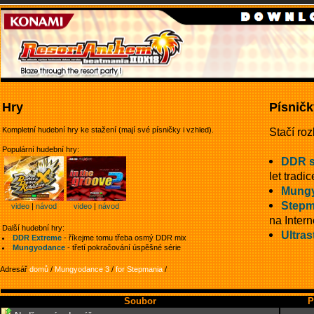
Hry
Písničk
Kompletní hudební hry ke stažení (mají své písničky i vzhled).
Stačí roz
Populární hudební hry:
DDR 
let tradic
Mung
Stepm
video
|
návod
video
|
návod
na Intern
Další hudební hry:
Ultras
DDR Extreme
- říkejme tomu třeba osmý DDR mix
Mungyodance
- třetí pokračování úspěšné série
Adresář
domů
/
Mungyodance 3
/
for Stepmania
/
Soubor
P