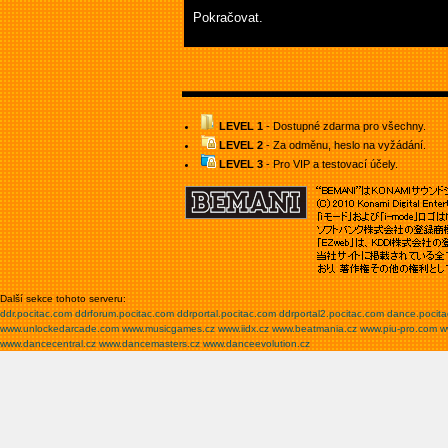
Pokračovat.
LEVEL 1
- Dostupné zdarma pro všechny.
LEVEL 2
- Za odměnu, heslo na vyžádání.
LEVEL 3
- Pro VIP a testovací účely.
Další sekce tohoto serveru:
ddr.pocitac.com
ddrforum.pocitac.com
ddrportal.pocitac.com
ddrportal2.pocitac.com
dance.pocit
www.unlockedarcade.com
www.musicgames.cz
www.iidx.cz
www.beatmania.cz
www.piu-pro.com
w
www.dancecentral.cz
www.dancemasters.cz
www.danceevolution.cz