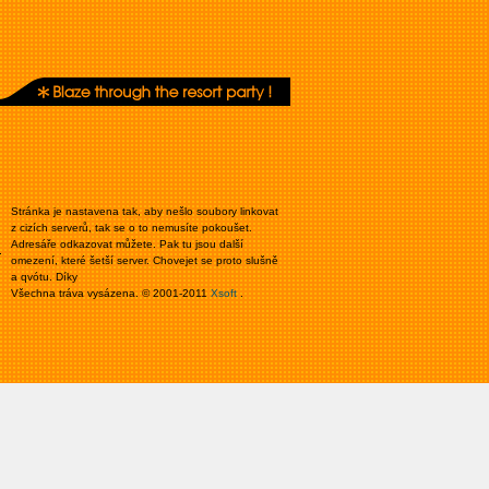
Stránka je nastavena tak, aby nešlo soubory linkovat
z cizích serverů, tak se o to nemusíte pokoušet.
Adresáře odkazovat můžete. Pak tu jsou další
omezení, které šetší server. Chovejet se proto slušně
a qvótu. Díky
Všechna tráva vysázena. © 2001-2011
Xsoft
.