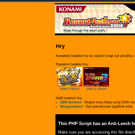
Hry
Kompletní hudební hry ke stažení (mají své písničky i
Populární hudební hry:
video
|
návod
video
|
návod
Další hudební hry:
DDR Extreme
- říkejme tomu třeba osmý DDR mi
Mungyodance
- třetí pokračování úspěšné série
This PHP Script has an Anti-Leech f
Make sure you are accessing this file direc