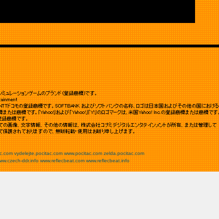
ac.com
vydelejte.pocitac.com
www.pocitac.com
zelda.pocitac.com
ww.czech-ddr.info
www.reflecbeat.com
www.reflecbeat.info