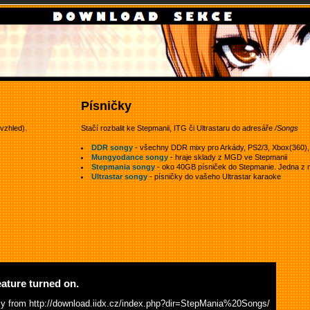
Písničky
 vzhled).
Stačí rozbalit ke Stepmanii, ITG či Ultrastaru do adresáře
/Songs
DDR songy
- všechny DDR mixy pro Arkády, PS2/3, Xbox(360), W
Mungyodance songy
- hraje sklady z MGD ve Stepmanii
Stepmania songy
- oko 40GB písniček do Stepmanie. Jedna z ne
Ultrastar songy
- písničky do vašeho Ultrastar karaoke
x
eature turned on.
tly from
http://download.iidx.cz/index.php?dir=StepMania%20Songs/