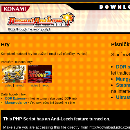
Hry
Písničk
Kompletní hudební hry ke stažení (mají své písničky i vzhled).
Stačí roz
Populární hudební hry:
DDR 
let tradic
Mungy
Stepm
video
|
návod
video
|
návod
na Intern
Další hudební hry:
Ultras
DDR Extreme
- říkejme tomu třeba osmý DDR mix
Mungyodance
- třetí pokračování úspěšné série
This PHP Script has an Anti-Leech feature turned on.
Make sure you are accessing this file directly from
http://download.iidx.c