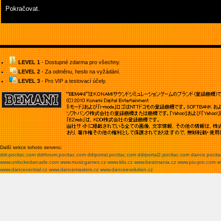
Pokračovat.
LEVEL 1
- Dostupné zdarma pro všechny.
LEVEL 2
- Za odměnu, heslo na vyžádání.
LEVEL 3
- Pro VIP a testovací účely.
Další sekce tohoto serveru:
ddr.pocitac.com
ddrforum.pocitac.com
ddrportal.pocitac.com
ddrportal2.pocitac.com
dance.pocit
www.unlockedarcade.com
www.musicgames.cz
www.iidx.cz
www.beatmania.cz
www.piu-pro.com
w
www.dancecentral.cz
www.dancemasters.cz
www.danceevolution.cz