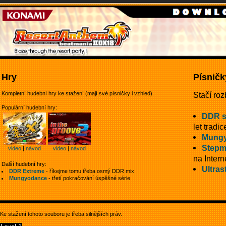
Hry
Písničk
Kompletní hudební hry ke stažení (mají své písničky i vzhled).
Stačí roz
Populární hudební hry:
DDR 
let tradic
Mungy
Stepm
video
|
návod
video
|
návod
na Intern
Další hudební hry:
Ultras
DDR Extreme
- říkejme tomu třeba osmý DDR mix
Mungyodance
- třetí pokračování úspěšné série
Ke stažení tohoto souboru je třeba silnějších práv.