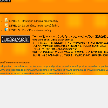
Level 1
LEVEL 1
- Dostupné zdarma pro všechny.
LEVEL 2
- Za odměnu, heslo na vyžádání.
LEVEL 3
- Pro VIP a testovací účely.
Další sekce tohoto serveru:
ddr.pocitac.com
ddrforum.pocitac.com
ddrportal.pocitac.com
ddrportal2.pocitac.com
dance.pocit
www.unlockedarcade.com
www.musicgames.cz
www.iidx.cz
www.beatmania.cz
www.piu-pro.com
w
www.dancecentral.cz
www.dancemasters.cz
www.danceevolution.cz