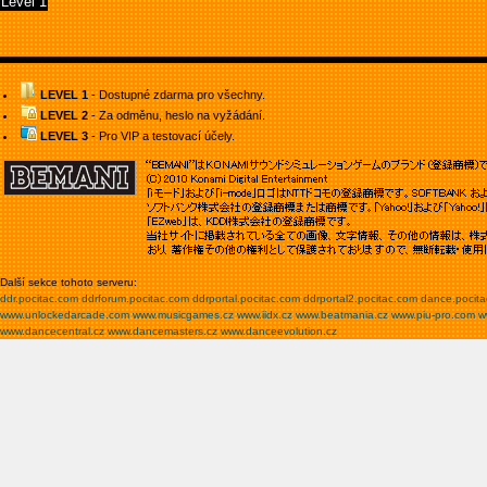
Level 1
LEVEL 1
- Dostupné zdarma pro všechny.
LEVEL 2
- Za odměnu, heslo na vyžádání.
LEVEL 3
- Pro VIP a testovací účely.
Další sekce tohoto serveru:
ddr.pocitac.com
ddrforum.pocitac.com
ddrportal.pocitac.com
ddrportal2.pocitac.com
dance.pocit
www.unlockedarcade.com
www.musicgames.cz
www.iidx.cz
www.beatmania.cz
www.piu-pro.com
w
www.dancecentral.cz
www.dancemasters.cz
www.danceevolution.cz