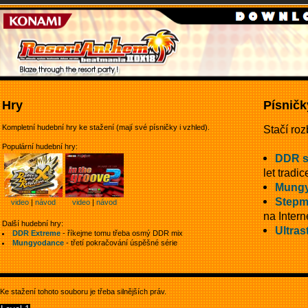
Hry
Písničk
Kompletní hudební hry ke stažení (mají své písničky i vzhled).
Stačí roz
Populární hudební hry:
DDR 
let tradic
Mungy
Stepm
video
|
návod
video
|
návod
na Intern
Další hudební hry:
Ultras
DDR Extreme
- říkejme tomu třeba osmý DDR mix
Mungyodance
- třetí pokračování úspěšné série
Ke stažení tohoto souboru je třeba silnějších práv.