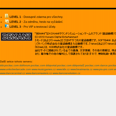
LEVEL 1
- Dostupné zdarma pro všechny.
LEVEL 2
- Za odměnu, heslo na vyžádání.
LEVEL 3
- Pro VIP a testovací účely.
Další sekce tohoto serveru:
ddr.pocitac.com
ddrforum.pocitac.com
ddrportal.pocitac.com
ddrportal2.pocitac.com
dance.pocit
www.unlockedarcade.com
www.musicgames.cz
www.iidx.cz
www.beatmania.cz
www.piu-pro.com
w
www.dancecentral.cz
www.dancemasters.cz
www.danceevolution.cz