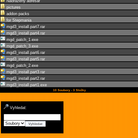
Nadřazený adresář
pictures
addon packs
for Stepmania
mgd3_install.part7.rar
mgd3_install.part4.rar
mgd_patch_1.exe
mgd_patch_3.exe
mgd3_install.part6.rar
mgd3_install.part5.rar
mgd_patch_2.exe
mgd3_install.part3.rar
mgd3_install.part2.rar
mgd3_install.part1.exe
10 Soubory - 3 Složky
Vyhledat: