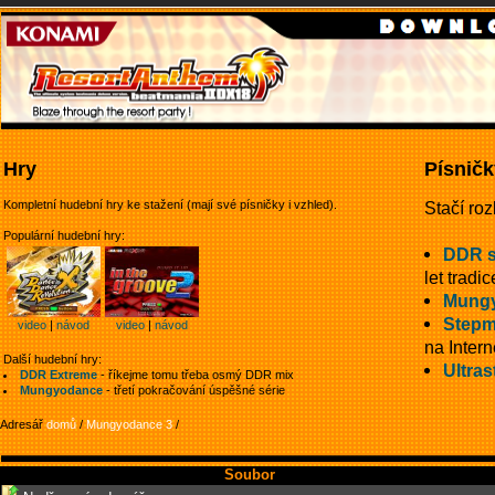
Hry
Písničk
Kompletní hudební hry ke stažení (mají své písničky i vzhled).
Stačí roz
Populární hudební hry:
DDR 
let tradic
Mung
Stepm
video
|
návod
video
|
návod
na Intern
Další hudební hry:
Ultras
DDR Extreme
- říkejme tomu třeba osmý DDR mix
Mungyodance
- třetí pokračování úspěšné série
Adresář
domů
/
Mungyodance 3
/
Soubor