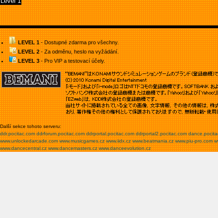
Level 1
LEVEL 1
- Dostupné zdarma pro všechny.
LEVEL 2
- Za odměnu, heslo na vyžádání.
LEVEL 3
- Pro VIP a testovací účely.
Další sekce tohoto serveru:
ddr.pocitac.com
ddrforum.pocitac.com
ddrportal.pocitac.com
ddrportal2.pocitac.com
dance.pocit
www.unlockedarcade.com
www.musicgames.cz
www.iidx.cz
www.beatmania.cz
www.piu-pro.com
w
www.dancecentral.cz
www.dancemasters.cz
www.danceevolution.cz