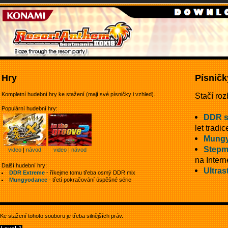
Hry
Písničk
Kompletní hudební hry ke stažení (mají své písničky i vzhled).
Stačí roz
Populární hudební hry:
DDR 
let tradic
Mungy
Stepm
video
|
návod
video
|
návod
na Intern
Další hudební hry:
Ultras
DDR Extreme
- říkejme tomu třeba osmý DDR mix
Mungyodance
- třetí pokračování úspěšné série
Ke stažení tohoto souboru je třeba silnějších práv.