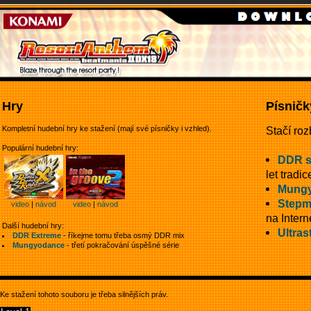
Hry
Písničk
Kompletní hudební hry ke stažení (mají své písničky i vzhled).
Stačí roz
Populární hudební hry:
DDR 
let tradic
Mungy
Stepm
video
|
návod
video
|
návod
na Intern
Další hudební hry:
Ultras
DDR Extreme
- říkejme tomu třeba osmý DDR mix
Mungyodance
- třetí pokračování úspěšné série
Ke stažení tohoto souboru je třeba silnějších práv.