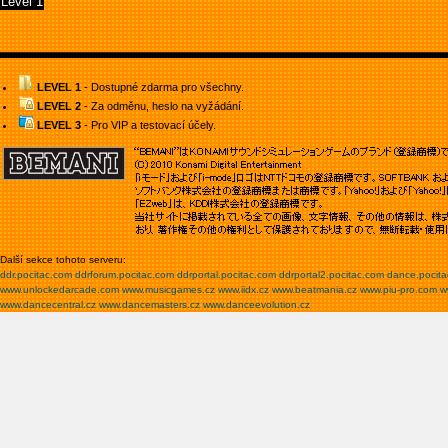
Level 1
LEVEL 1
- Dostupné zdarma pro všechny.
LEVEL 2
- Za odměnu, heslo na vyžádání.
LEVEL 3
- Pro VIP a testovací účely.
Další sekce tohoto serveru:
ddr.pocitac.com
ddrforum.pocitac.com
ddrportal.pocitac.com
ddrportal2.pocitac.com
dance.pocit
www.unlockedarcade.com
www.musicgames.cz
www.iidx.cz
www.beatmania.cz
www.piu-pro.com
w
www.dancecentral.cz
www.dancemasters.cz
www.danceevolution.cz