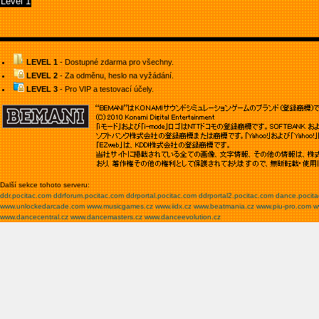
Level 1
LEVEL 1
- Dostupné zdarma pro všechny.
LEVEL 2
- Za odměnu, heslo na vyžádání.
LEVEL 3
- Pro VIP a testovací účely.
Další sekce tohoto serveru:
ddr.pocitac.com
ddrforum.pocitac.com
ddrportal.pocitac.com
ddrportal2.pocitac.com
dance.pocit
www.unlockedarcade.com
www.musicgames.cz
www.iidx.cz
www.beatmania.cz
www.piu-pro.com
w
www.dancecentral.cz
www.dancemasters.cz
www.danceevolution.cz