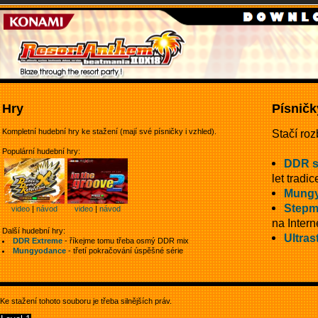
Hry
Písničk
Kompletní hudební hry ke stažení (mají své písničky i vzhled).
Stačí roz
Populární hudební hry:
DDR 
let tradic
Mungy
Stepm
video
|
návod
video
|
návod
na Intern
Další hudební hry:
Ultras
DDR Extreme
- říkejme tomu třeba osmý DDR mix
Mungyodance
- třetí pokračování úspěšné série
Ke stažení tohoto souboru je třeba silnějších práv.