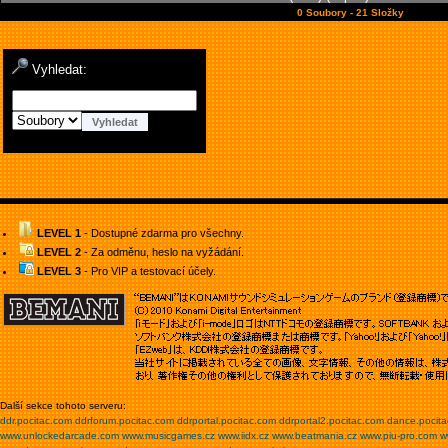
0 Soubory - 21 Složky
Vyhledat:
LEVEL 1
- Dostupné zdarma pro všechny.
LEVEL 2
- Za odměnu, heslo na vyžádání.
LEVEL 3
- Pro VIP a testovací účely.
Další sekce tohoto serveru:
ddr.pocitac.com
ddrforum.pocitac.com
ddrportal.pocitac.com
ddrportal2.pocitac.com
dance.pocit
www.unlockedarcade.com
www.musicgames.cz
www.iidx.cz
www.beatmania.cz
www.piu-pro.com
w