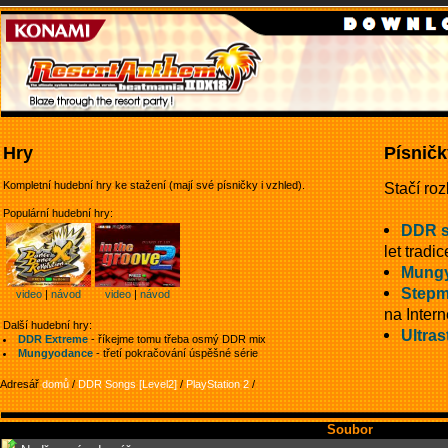
Hry
Písničk
Kompletní hudební hry ke stažení (mají své písničky i vzhled).
Stačí roz
Populární hudební hry:
DDR 
let tradic
Mung
Stepm
video
|
návod
video
|
návod
na Intern
Další hudební hry:
Ultras
DDR Extreme
- říkejme tomu třeba osmý DDR mix
Mungyodance
- třetí pokračování úspěšné série
Adresář
domů
/
DDR Songs [Level2]
/
PlayStation 2
/
Soubor