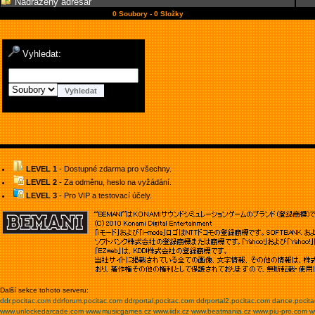
Nadřazený adresář
0 Soubory - 0 Složky
Vyhledat:
LEVEL 1
- Dostupné zdarma pro všechny.
LEVEL 2
- Za odměnu, heslo na vyžádání.
LEVEL 3
- Pro VIP a testovací účely.
Další sekce tohoto serveru:
ddr.pocitac.com
ddrforum.pocitac.com
ddrportal.pocitac.com
ddrportal2.pocitac.com
dance.pocit
www.unlockedarcade.com
www.musicgames.cz
www.iidx.cz
www.beatmania.cz
www.piu-pro.com
w