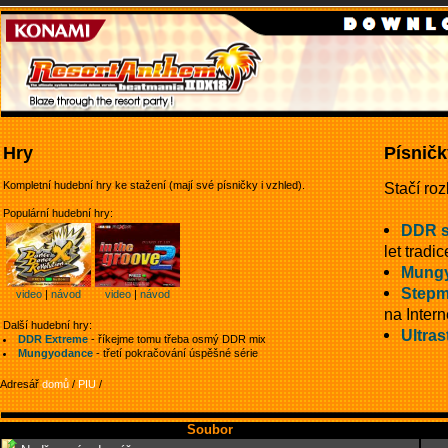
Hry
Písničk
Kompletní hudební hry ke stažení (mají své písničky i vzhled).
Stačí roz
Populární hudební hry:
DDR 
let tradic
Mung
Stepm
video
|
návod
video
|
návod
na Intern
Další hudební hry:
Ultras
DDR Extreme
- říkejme tomu třeba osmý DDR mix
Mungyodance
- třetí pokračování úspěšné série
Adresář
domů
/
PIU
/
Soubor