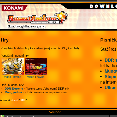
Hry
Písničk
Kompletní hudební hry ke stažení (mají své písničky i vzhled).
Stačí roz
Populární hudební hry:
DDR 
let tradic
Mung
Stepm
video
|
návod
video
|
návod
na Intern
Další hudební hry:
Ultras
DDR Extreme
- říkejme tomu třeba osmý DDR mix
Mungyodance
- třetí pokračování úspěšné série
Adresář
domů
/
PIU
/
Soubor