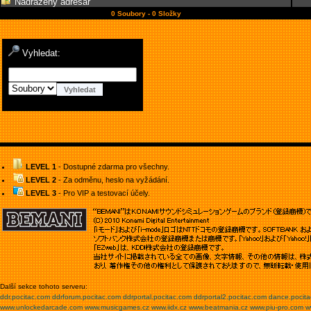
Nadřazený adresář
0 Soubory - 0 Složky
Vyhledat:
LEVEL 1
- Dostupné zdarma pro všechny.
LEVEL 2
- Za odměnu, heslo na vyžádání.
LEVEL 3
- Pro VIP a testovací účely.
Další sekce tohoto serveru:
ddr.pocitac.com
ddrforum.pocitac.com
ddrportal.pocitac.com
ddrportal2.pocitac.com
dance.pocit
www.unlockedarcade.com
www.musicgames.cz
www.iidx.cz
www.beatmania.cz
www.piu-pro.com
w