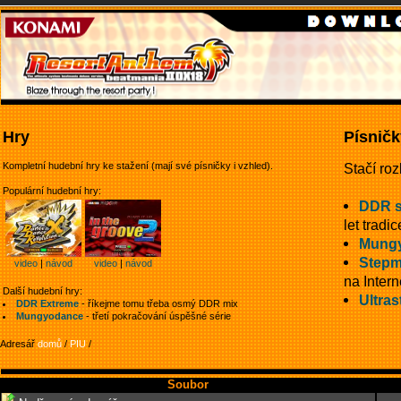
Hry
Písničk
Kompletní hudební hry ke stažení (mají své písničky i vzhled).
Stačí roz
Populární hudební hry:
DDR 
let tradic
Mung
Stepm
video
|
návod
video
|
návod
na Intern
Další hudební hry:
Ultras
DDR Extreme
- říkejme tomu třeba osmý DDR mix
Mungyodance
- třetí pokračování úspěšné série
Adresář
domů
/
PIU
/
Soubor