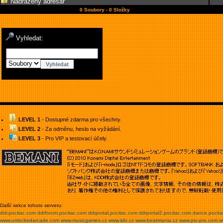
Nadřazený adresář
0 Soubory - 0 Složky
Vyhledat:
LEVEL 1
- Dostupné zdarma pro všechny.
LEVEL 2
- Za odměnu, heslo na vyžádání.
LEVEL 3
- Pro VIP a testovací účely.
Další sekce tohoto serveru:
ddr.pocitac.com
ddrforum.pocitac.com
ddrportal.pocitac.com
ddrportal2.pocitac.com
dance.pocit
www.unlockedarcade.com
www.musicgames.cz
www.iidx.cz
www.beatmania.cz
www.piu-pro.com
w