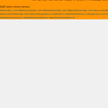
Další sekce tohoto serveru:
ddr.pocitac.com
ddrforum.pocitac.com
ddrportal.pocitac.com
ddrportal2.pocitac.com
dance.pocit
www.unlockedarcade.com
www.musicgames.cz
www.iidx.cz
www.beatmania.cz
www.piu-pro.com
w
www.dancecentral.cz
www.dancemasters.cz
www.danceevolution.cz