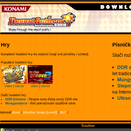
Hry
Písničk
Kompletní hudební hry ke stažení (mají své písničky i vzhled).
Stačí roz
Populární hudební hry:
DDR 
let tradic
Mung
Stepm
video
|
návod
video
|
návod
na Intern
Další hudební hry:
Ultras
DDR Extreme
- říkejme tomu třeba osmý DDR mix
Mungyodance
- třetí pokračování úspěšné série
Adresář
domů
/
UltraStar Songs [Level2]
/
MLP
/
Soubor