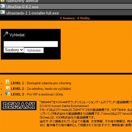
Nadřazený adresář
UltraStar-0.8.2.exe
ultrastardx-1.1-installer-full.exe
2 Soubory - 0 Složky
Vyhledat:
LEVEL 1
- Dostupné zdarma pro všechny.
LEVEL 2
- Za odměnu, heslo na vyžádání.
LEVEL 3
- Pro VIP a testovací účely.