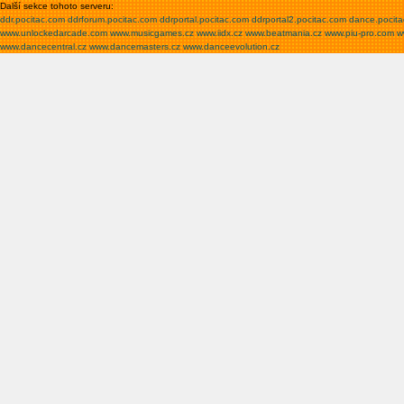
Další sekce tohoto serveru:
ddr.pocitac.com
ddrforum.pocitac.com
ddrportal.pocitac.com
ddrportal2.pocitac.com
dance.pocit
www.unlockedarcade.com
www.musicgames.cz
www.iidx.cz
www.beatmania.cz
www.piu-pro.com
w
www.dancecentral.cz
www.dancemasters.cz
www.danceevolution.cz