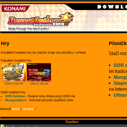
Hry
Písničk
Kompletní hudební hry ke stažení (mají své písničky i vzhled).
Stačí roz
Populární hudební hry:
DDR 
let tradic
Mung
Stepm
video
|
návod
video
|
návod
na Intern
Další hudební hry:
Ultras
DDR Extreme
- říkejme tomu třeba osmý DDR mix
Mungyodance
- třetí pokračování úspěšné série
Adresář
domů
/
UltraStar
/
Soubor