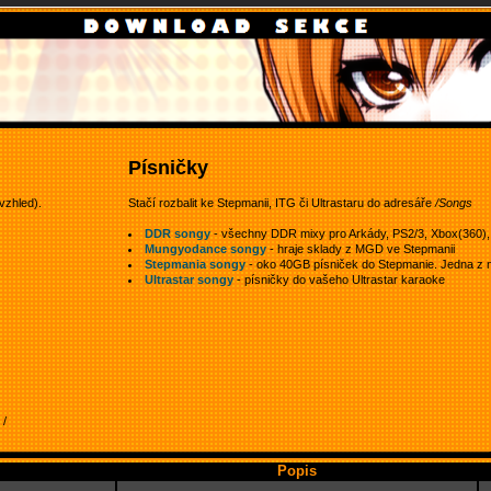
Písničky
vzhled).
Stačí rozbalit ke Stepmanii, ITG či Ultrastaru do adresáře
/Songs
DDR songy
- všechny DDR mixy pro Arkády, PS2/3, Xbox(360), W
Mungyodance songy
- hraje sklady z MGD ve Stepmanii
Stepmania songy
- oko 40GB písniček do Stepmanie. Jedna z ne
Ultrastar songy
- písničky do vašeho Ultrastar karaoke
/
Popis