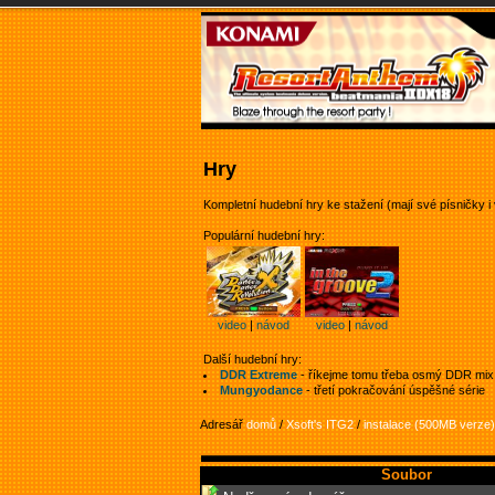
Hry
Kompletní hudební hry ke stažení (mají své písničky i 
Populární hudební hry:
video
|
návod
video
|
návod
Další hudební hry:
DDR Extreme
- říkejme tomu třeba osmý DDR mix
Mungyodance
- třetí pokračování úspěšné série
Adresář
domů
/
Xsoft's ITG2
/
instalace (500MB verze)
Soubor