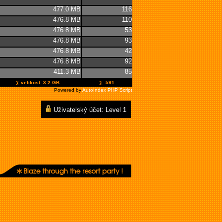
477.0 MB
116
476.8 MB
110
476.8 MB
53
476.8 MB
93
476.8 MB
42
476.8 MB
92
411.3 MB
85
∑ velikost: 3.2 GB
∑: 591
Powered by
AutoIndex PHP Script
Uživatelský účet: Level 1