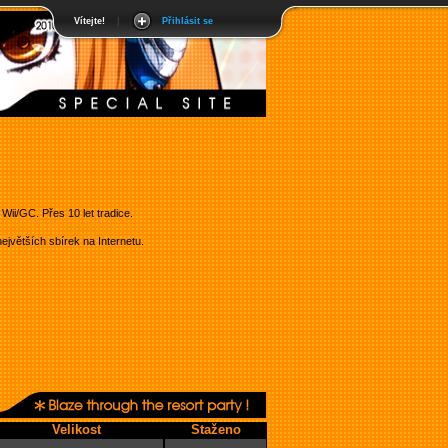
Vítejte!
|
Přihlásit se
ii/GC. Přes 10 let tradice.
jvětších sbírek na Internetu.
Velikost
Staženo