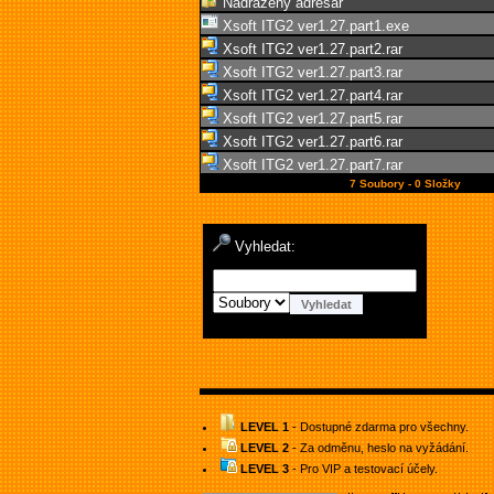
Nadřazený adresář
Xsoft ITG2 ver1.27.part1.exe
Xsoft ITG2 ver1.27.part2.rar
Xsoft ITG2 ver1.27.part3.rar
Xsoft ITG2 ver1.27.part4.rar
Xsoft ITG2 ver1.27.part5.rar
Xsoft ITG2 ver1.27.part6.rar
Xsoft ITG2 ver1.27.part7.rar
7 Soubory - 0 Složky
Vyhledat:
LEVEL 1
- Dostupné zdarma pro všechny.
LEVEL 2
- Za odměnu, heslo na vyžádání.
LEVEL 3
- Pro VIP a testovací účely.