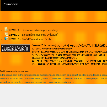
Pokračovat.
LEVEL 1
- Dostupné zdarma pro všechny.
LEVEL 2
- Za odměnu, heslo na vyžádání.
LEVEL 3
- Pro VIP a testovací účely.
Další sekce tohoto serveru:
ddr.pocitac.com
ddrforum.pocitac.com
ddrportal.pocitac.com
ddrportal2.pocitac.com
dance.pocit
www.unlockedarcade.com
www.musicgames.cz
www.iidx.cz
www.beatmania.cz
www.piu-pro.com
w
www.dancecentral.cz
www.dancemasters.cz
www.danceevolution.cz