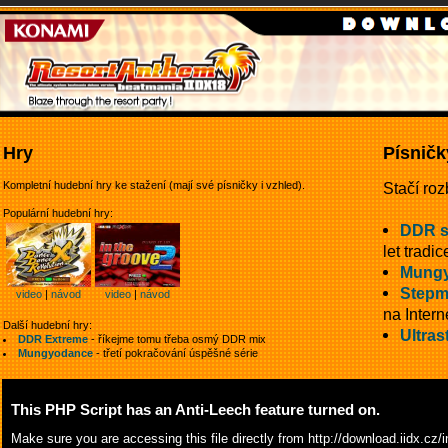
Hry
Písničk
Kompletní hudební hry ke stažení (mají své písničky i vzhled).
Stačí roz
Populární hudební hry:
DDR 
let tradic
Mungy
Stepm
video
|
návod
video
|
návod
na Intern
Další hudební hry:
Ultras
DDR Extreme
- říkejme tomu třeba osmý DDR mix
Mungyodance
- třetí pokračování úspěšné série
This PHP Script has an Anti-Leech feature turned on.
Make sure you are accessing this file directly from
http://download.iidx.