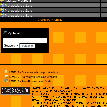
Nadřazený adresář
Mungyodance 1.zip
Mungyodance 2.zip
Mungyodance 3.zip
3 Soubory - 0 Složky
Vyhledat:
LEVEL 1
- Dostupné zdarma pro všechny.
LEVEL 2
- Za odměnu, heslo na vyžádání.
LEVEL 3
- Pro VIP a testovací účely.