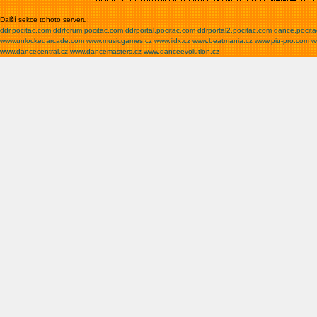
Další sekce tohoto serveru:
ddr.pocitac.com
ddrforum.pocitac.com
ddrportal.pocitac.com
ddrportal2.pocitac.com
dance.pocit
www.unlockedarcade.com
www.musicgames.cz
www.iidx.cz
www.beatmania.cz
www.piu-pro.com
w
www.dancecentral.cz
www.dancemasters.cz
www.danceevolution.cz