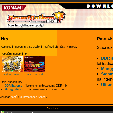
Hry
Písničk
Kompletní hudební hry ke stažení (mají své písničky i vzhled).
Stačí roz
Populární hudební hry:
DDR 
let tradic
Mung
Stepm
video
|
návod
video
|
návod
na Intern
Další hudební hry:
Ultras
DDR Extreme
- říkejme tomu třeba osmý DDR mix
Mungyodance
- třetí pokračování úspěšné série
Adresář
domů
/
Mungyodance Songs
/
Soubor