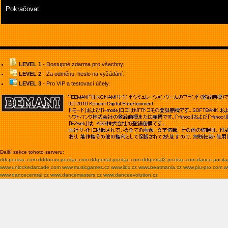
Pokračovat.
LEVEL 1
- Dostupné zdarma pro všechny.
LEVEL 2
- Za odměnu, heslo na vyžádání.
LEVEL 3
- Pro VIP a testovací účely.
Další sekce tohoto serveru:
ddr.pocitac.com
ddrforum.pocitac.com
ddrportal.pocitac.com
ddrportal2.pocitac.com
dance.pocit
www.unlockedarcade.com
www.musicgames.cz
www.iidx.cz
www.beatmania.cz
www.piu-pro.com
w
www.dancecentral.cz
www.dancemasters.cz
www.danceevolution.cz