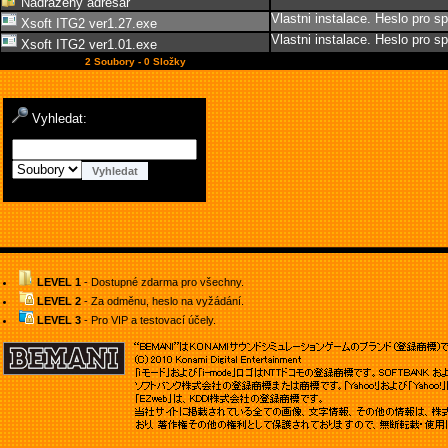
Nadřazený adresář
Vlastni instalace. Heslo pro sp
Xsoft ITG2 ver1.27.exe
Vlastni instalace. Heslo pro sp
Xsoft ITG2 ver1.01.exe
2 Soubory - 0 Složky
Vyhledat:
LEVEL 1
- Dostupné zdarma pro všechny.
LEVEL 2
- Za odměnu, heslo na vyžádání.
LEVEL 3
- Pro VIP a testovací účely.