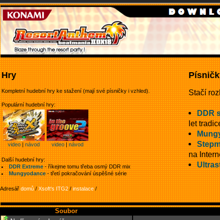
Hry
Písničk
Kompletní hudební hry ke stažení (mají své písničky i vzhled).
Stačí roz
Populární hudební hry:
DDR 
let tradic
Mung
Stepm
video
|
návod
video
|
návod
na Intern
Další hudební hry:
Ultras
DDR Extreme
- říkejme tomu třeba osmý DDR mix
Mungyodance
- třetí pokračování úspěšné série
Adresář
domů
/
Xsoft's ITG2
/
instalace
/
Soubor