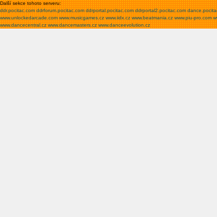
Další sekce tohoto serveru:
ddr.pocitac.com
ddrforum.pocitac.com
ddrportal.pocitac.com
ddrportal2.pocitac.com
dance.pocit
www.unlockedarcade.com
www.musicgames.cz
www.iidx.cz
www.beatmania.cz
www.piu-pro.com
w
www.dancecentral.cz
www.dancemasters.cz
www.danceevolution.cz